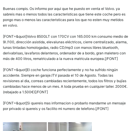
Buenas compis. Os informo por aqui que he puesto en venta el Volvo. ya
sabreis mas o menos todos las caracteristicas que tiene este coche pero es
pongo mas o menos las caracteristicas para los que no esten muy metidos
en volvo.
[FONT=&quot]Volvo 850GLT con 170CV con 165.000 km consumo medio de
9l /100, dirección asistida, elevalunas eléctricos, cierre centralizado, alarma,
lunas tintadas homologadas, radio CD/mp3 con manos libres bluetooth,
derivabrisas, lavafaros delanteros, ordenador de a bordo, gran maletero con
más de 400 litros, rematriculado a la nueva matricula europea.[/FONT]
[FONT=&quot]El coche funciona perfectamente y no ha sufrido ningún
accidente. Siempre en garaje.ITV pasada el 10 de Agosto. Todas las
revisiones al dia, correas cambiadas recientemente, todos los filtros y bujías
cambiadas hace menos de un mes. A toda prueba en cualquier taller. 2000€.
(rebajado a 1.500€)[/FONT]
[FONT=&quot]Si quereis mas informacion o probarlo mandarme un mensaje
por privado si quereis y os facilito mi numero de telefono.[/FONT]